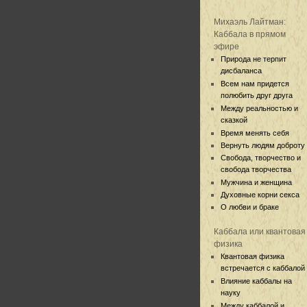
Михаэль Лайтман:
Каббала в прямом
эфире
Природа не терпит
дисбаланса
Всем нам придется
полюбить друг друга
Между реальностью и
сказкой
Время менять себя
Вернуть людям доброту
Свобода, творчество и
свобода творчества
Мужчина и женщина
Духовные корни секса
О любви и браке
Каббала или квантовая
физика
Квантовая физика
встречается с каббалой
Влияние каббалы на
науку
Между каббалой и