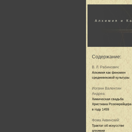
Алхимия и К
Содержание:
В. Л. Рабинович:
Алхимия как феномен
средневековой культуры
Иоганн Валентин
Андреа:
Химическая свадьба
Христиана Розенкрейцера
в году 1459
Фома Аквинский:
Трактат об искусстве
алхимии