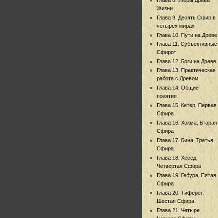
Жизни
Глава 9. Десять Сфир в
четырех мирах
Глава 10. Пути на Древе
Глава 11. Субъективные
Сфирот
Глава 12. Боги на Древе
Глава 13. Практическая
работа с Древом
Глава 14. Общие
понятия
Глава 15. Кетер, Первая
Сфира
Глава 16. Хокма, Вторая
Сфира
Глава 17. Бина, Третья
Сфира
Глава 18. Хесед,
Четвертая Сфира
Глава 19. Гебура, Пятая
Сфира
Глава 20. Тиферет,
Шестая Сфира
Глава 21. Четыре