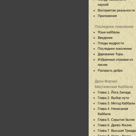
наукой
Восприятие реальности
Приложения
Последнее поколение
Язык каббалы
Введение
Плоды мудрости
Последнее поколение
Дарование Торы
Избранные отрывки из
писем
Раскрыть добро
Дион Форчун
Мистическая Каббала
Глава 1. Йога Запада
Глава 2. Выбор пути
Глава 3. Метод Каббалы
Глава 4. Неписаная
Каббала
Глава 5. Скрытое бытие
Глава 6. Древо Жизни
Глава 7. Высшая Триада
Глава 8. Узоры Древа