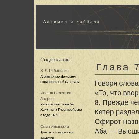
Алхимия и Каббала
Содержание:
Глава 
В. Л. Рабинович:
Алхимия как феномен
Говоря слов
средневековой культуры
«То, что ввер
Иоганн Валентин
Андреа:
8. Прежде че
Химическая свадьба
Христиана Розенкрейцера
Кетер раздел
в году 1459
Сфирот назв
Фома Аквинский:
Аба — Высши
Трактат об искусстве
алхимии