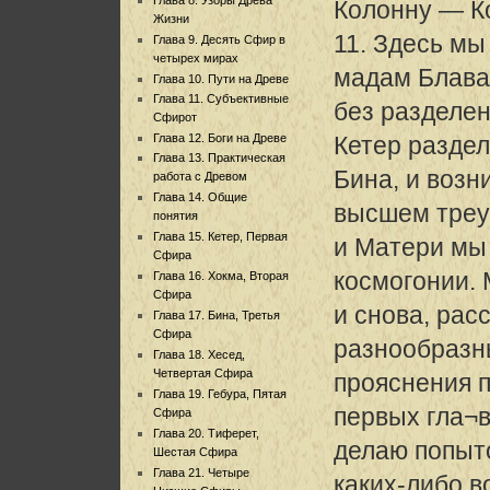
Колонну — К
Жизни
11. Здесь мы
Глава 9. Десять Сфир в
четырех мирах
мадам Блава
Глава 10. Пути на Древе
Глава 11. Субъективные
без разделе
Сфирот
Глава 12. Боги на Древе
Кетер раздел
Глава 13. Практическая
Бина, и возн
работа с Древом
Глава 14. Общие
высшем треу
понятия
Глава 15. Кетер, Первая
и Матери мы
Сфира
космогонии. 
Глава 16. Хокма, Вторая
Сфира
и снова, рас
Глава 17. Бина, Третья
Сфира
разнообразн
Глава 18. Хесед,
Четвертая Сфира
прояснения 
Глава 19. Гебура, Пятая
первых гла¬в
Сфира
Глава 20. Тиферет,
делаю попыт
Шестая Сфира
Глава 21. Четыре
каких-либо в