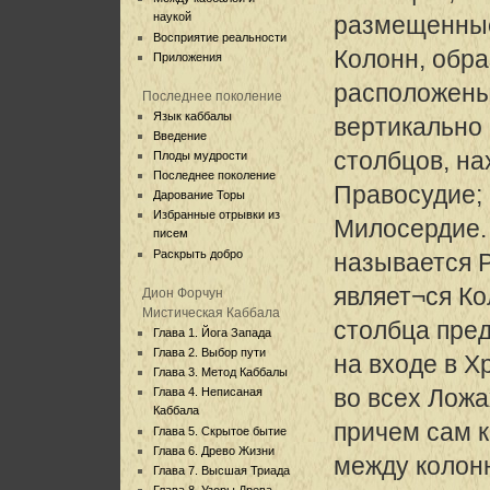
наукой
размещенные
Восприятие реальности
Колонн, обр
Приложения
расположены
Последнее поколение
Язык каббалы
вертикально 
Введение
столбцов, на
Плоды мудрости
Последнее поколение
Правосудие; 
Дарование Торы
Избранные отрывки из
Милосердие.
писем
Раскрыть добро
называется Р
являет¬ся Ко
Дион Форчун
Мистическая Каббала
столбца пре
Глава 1. Йога Запада
Глава 2. Выбор пути
на входе в 
Глава 3. Метод Каббалы
во всех Ложа
Глава 4. Неписаная
Каббала
причем сам к
Глава 5. Скрытое бытие
Глава 6. Древо Жизни
между колон
Глава 7. Высшая Триада
Глава 8. Узоры Древа