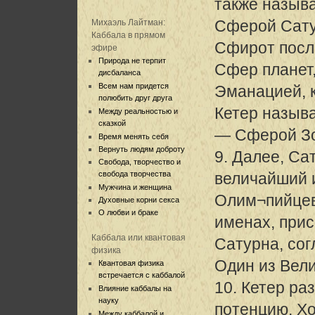
также назыв
Сферой Сату
Михаэль Лайтман:
Каббала в прямом
Сфирот посл
эфире
Природа не терпит
Сфер планет,
дисбаланса
Всем нам придется
Эманацией, 
полюбить друг друга
Кетер назыв
Между реальностью и
сказкой
— Сферой Зо
Время менять себя
Вернуть людям доброту
9. Далее, Са
Свобода, творчество и
свобода творчества
величайший 
Мужчина и женщина
Олим¬пийцев
Духовные корни секса
О любви и браке
именах, прис
Каббала или квантовая
Сатурна, сог
физика
Один из Вели
Квантовая физика
встречается с каббалой
10. Кетер ра
Влияние каббалы на
науку
потенцию, Хо
Между каббалой и