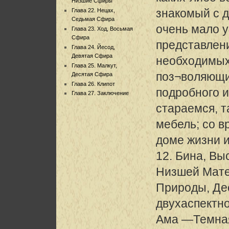
Низшие Сфиры
знакомый с 
Глава 22. Нецах,
Седьмая Сфира
очень мало 
Глава 23. Ход, Восьмая
Сфира
представлени
Глава 24. Йесод,
Девятая Сфира
необходимых
Глава 25. Малкут,
поз¬воляющи
Десятая Сфира
Глава 26. Клипот
подробного 
Глава 27. Заключение
стараемся, т
мебель; со 
доме жизни и
12. Бина, Вы
Низшей Мате
Природы, Де
двухаспектно
Ама —Темна