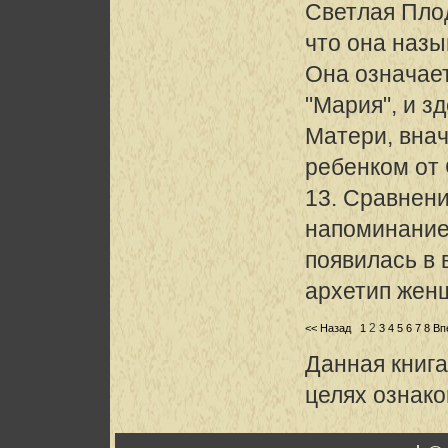
Светлая Пло
что она наз
Она означает
"Мария", и з
Матери, внач
ребенком от 
13. Сравнен
напоминание
появилась в 
архетип жен
2
<< Назад
1
3
4
5
6
7
8
Вп
Данная книга
целях ознак