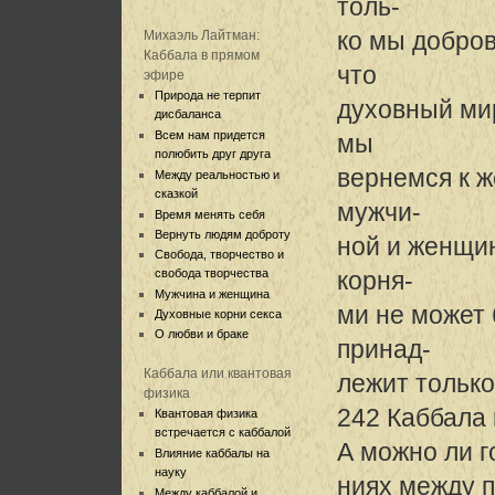
толь-
ко мы добров
Михаэль Лайтман:
Каббала в прямом
что
эфире
Природа не терпит
духовный мир
дисбаланса
Всем нам придется
мы
полюбить друг друга
вернемся к 
Между реальностью и
сказкой
мужчи-
Время менять себя
Вернуть людям доброту
ной и женщи
Свобода, творчество и
свобода творчества
корня-
Мужчина и женщина
ми не может 
Духовные корни секса
О любви и браке
принад-
Каббала или квантовая
лежит тольк
физика
242 Каббала
Квантовая физика
встречается с каббалой
А можно ли г
Влияние каббалы на
науку
ниях между 
Между каббалой и