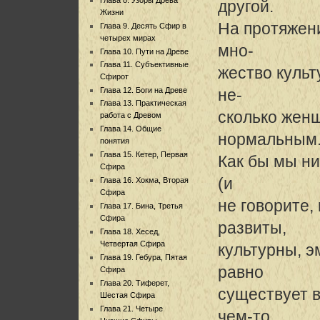
другой.
Жизни
На протяжен
Глава 9. Десять Сфир в
четырех мирах
мно-
Глава 10. Пути на Древе
Глава 11. Субъективные
жество культ
Сфирот
Глава 12. Боги на Древе
не-
Глава 13. Практическая
сколько женщ
работа с Древом
Глава 14. Общие
нормальным
понятия
Глава 15. Кетер, Первая
Как бы мы ни
Сфира
(и
Глава 16. Хокма, Вторая
Сфира
не говорите,
Глава 17. Бина, Третья
Сфира
развиты,
Глава 18. Хесед,
Четвертая Сфира
культурны, э
Глава 19. Гебура, Пятая
равно
Сфира
Глава 20. Тиферет,
существует в
Шестая Сфира
Глава 21. Четыре
чем-то