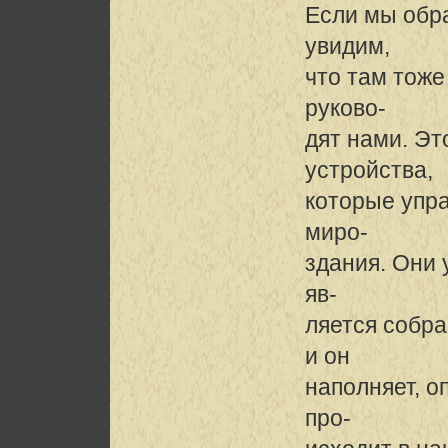
Если мы обр
увидим,
что там тоже
руково-
дят нами. Эт
устройства,
которые упр
миро-
здания. Они 
яв-
ляется собра
и он
наполняет, о
про-