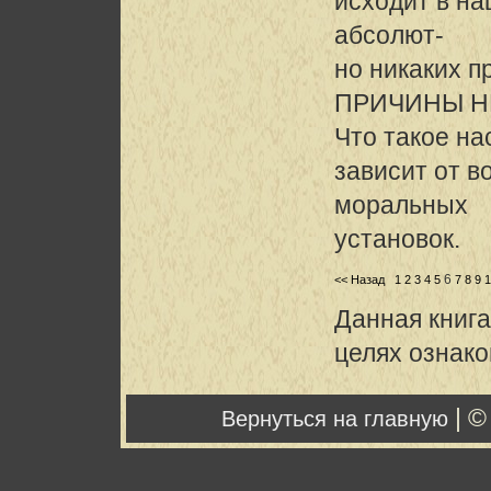
исходит в на
абсолют-
но никаких п
ПРИЧИНЫ Н
Что такое н
зависит от в
моральных
установок.
6
<< Назад
1
2
3
4
5
7
8
9
1
Данная книга
целях ознак
| ©
Вернуться на главную