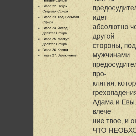
Низшие Сфиры
предосудител
Глава 22. Нецах,
Седьмая Сфира
идет
Глава 23. Ход, Восьмая
Сфира
абсолютно ч
Глава 24. Йесод,
Девятая Сфира
другой
Глава 25. Малкут,
стороны, по
Десятая Сфира
Глава 26. Клипот
мужчинами
Глава 27. Заключение
предосудител
про-
клятия, кото
грехопадени
Адама и Евы.
влече-
ние твое, и 
ЧТО НЕОБХ