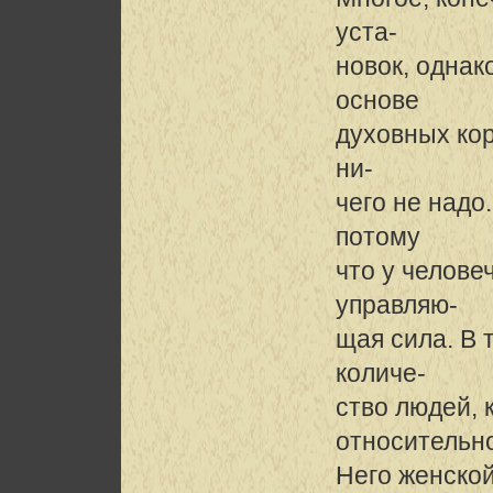
уста-
новок, однак
основе
духовных ко
ни-
чего не надо
потому
что у челове
управляю-
щая сила. В 
количе-
ство людей, 
относительн
Него женской