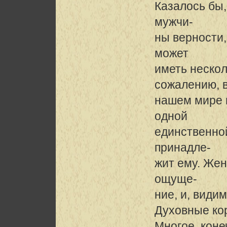
Казалось бы,
мужчи-
ны верности,
может
иметь нескол
сожалению, 
нашем мире 
одной
единственно
принадле-
жит ему. Же
ощуще-
ние, и, види
Духовные ко
Многое, коне