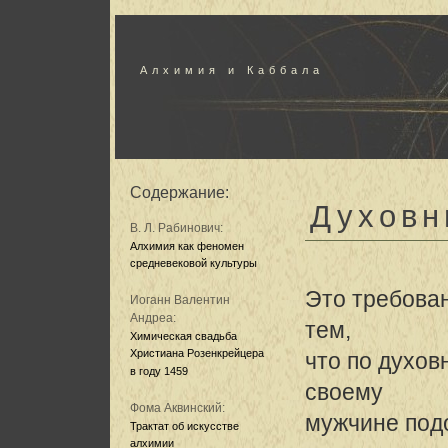
Алхимия и Каббала
Содержание:
Духовн
В. Л. Рабинович:
Алхимия как феномен
средневековой культуры
Это требова
Иоганн Валентин
Андреа:
тем,
Химическая свадьба
Христиана Розенкрейцера
что по духо
в году 1459
своему
Фома Аквинский:
мужчине подо
Трактат об искусстве
алхимии