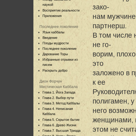
наукой
зако-
Восприятие реальности
нам мужчине
Приложения
партнерш.
Последнее поколение
Язык каббалы
В том числе 
Введение
не го-
Плоды мудрости
Последнее поколение
ворим, плохо
Дарование Торы
Избранные отрывки из
это
писем
Раскрыть добро
заложено в п
к ее
Дион Форчун
Мистическая Каббала
Руководител
Глава 1. Йога Запада
Глава 2. Выбор пути
полигамен, у
Глава 3. Метод Каббалы
него возмож
Глава 4. Неписаная
Каббала
женщинами, 
Глава 5. Скрытое бытие
Глава 6. Древо Жизни
этом не счит
Глава 7. Высшая Триада
Глава 8. Узоры Древа