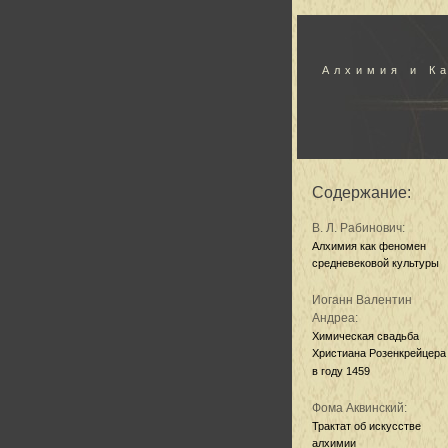
Алхимия и К
Содержание:
В. Л. Рабинович:
Алхимия как феномен
средневековой культуры
Иоганн Валентин
Андреа:
Химическая свадьба
Христиана Розенкрейцера
в году 1459
Фома Аквинский:
Трактат об искусстве
алхимии