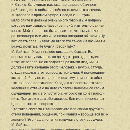
К. Стриж: Вспоминая расписание вашего обычного
рабочего дня, я поймала себя на мысли, что вы очень
70 Каббала в прямом эфире. Беседа с К. Стриж
мало спите и должны очень много говорить. А вопросы,
которые вам задают, наверное, приблизительно одина-
ковые. Мой вопрос, не бывает ли так, что вы уже вче-
ра, позавчера или два часа назад говорили об этом: «Ну
вот, опять спрашивают, да что ж это такое! Да возьми ты
книжку почитай. Не буду я говорить!»?
М. Лайтман: У меня такого никогда не бывает. Во-
первых, я могу слышать по двадцать раз в день один
и тот же вопрос, но он задается разными людьми. Я
должен взять желание этого человека изнутри, оттуда,
откуда исходит этот вопрос, из той души. Я присоединя-
юсь к ней, беру ее желание, и поэтому во мне это абсо-
лютно новое постижение. Я задаю вопрос вместо этого
человека и отвечаю на него со своим знанием, со своим
ощущением, но с его пустотой, которую он хочет напол-
нить. При этом я сам обогащаюсь. Для меня никогда нет
одного и того же вопроса.
Что такое система Станиславского или любая другая си-
стема поведения, общения, понимания – вообще вся пси-
хология? Это наша попытка нащупать структуру души.
М. Лайтман
Кроме того, каббала – это наука, абсолютно четкая