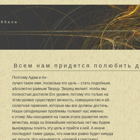
аббала
Всем нам придется полюбить д
Поэтому Адам и по-
лучил такое имя, поскольку его цель – стать подобным,
абсолютно равным Творцу. Творец желает, чтобы мы
полностью достигли Его уровня, потому что только на
этом уровне существуют вечность, совершенство и аб-
солютная гармония, которые мы все должны достичь.
Наши сегодняшние проблемы толкают нас именно
к этому. Мы находимся на таком этапе развития чело-
вечества, когда за ближайшие несколько лет мы будем
вынуждены понять эту цель и прийти к ней. А иначе
последуют такие удары, что нам все равно будет никуда
не деться. Что называется, «палкой к счастью»!