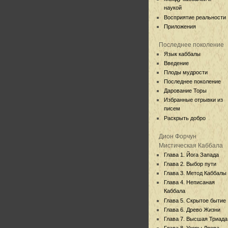
наукой
Восприятие реальности
Приложения
Последнее поколение
Язык каббалы
Введение
Плоды мудрости
Последнее поколение
Дарование Торы
Избранные отрывки из
писем
Раскрыть добро
Дион Форчун
Мистическая Каббала
Глава 1. Йога Запада
Глава 2. Выбор пути
Глава 3. Метод Каббалы
Глава 4. Неписаная
Каббала
Глава 5. Скрытое бытие
Глава 6. Древо Жизни
Глава 7. Высшая Триада
Глава 8. Узоры Древа