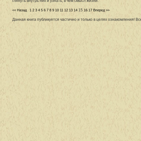
глянуть внутрь них и узнать, в чем смысл жизни.
15
<< Назад
1
2
3
4
5
6
7
8
9
10
11
12
13
14
16
17
Вперед >>
Данная книга публикуется частично и только в целях ознакомления! В