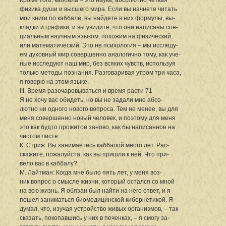
физика души и высшего мира. Если вы начнете читать
мои книги по каббале, вы найдете в них формулы, вы-
кладки и графики, и вы увидите, что они написаны спе-
циальным научным языком, похожим на физический
или математический. Это не психология – мы исследу-
ем духовный мир совершенно аналогично тому, как уче-
ные исследуют наш мир, без всяких чувств, используя
только методы познания. Разговаривая утром три часа,
я говорю на этом языке.
III. Время разочаровываться и время расти 71
Я не хочу вас обидеть, но вы не задали мне абсо-
лютно ни одного нового вопроса. Тем не менее, вы для
меня совершенно новый человек, и поэтому для меня
это как будто прожитое заново, как бы написанное на
чистом листе.
К. Стриж: Вы занимаетесь каббалой много лет. Рас-
скажите, пожалуйста, как вы пришли к ней. Что при-
вело вас в каббалу?
М. Лайтман: Когда мне было пять лет, у меня воз-
ник вопрос о смысле жизни, который остался со мной
на всю жизнь. Я обязан был найти на него ответ, и я
пошел заниматься биомедицинской кибернетикой. Я
думал, что, изучая устройство живых организмов, – так
сказать, покопавшись у них в печенках, – я смогу за-