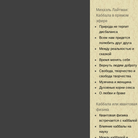
Михаэль Лайтман:
Каббала в прямом
эфире
Природа не терпит
дисбаланса
Всем нам придется
полюбить друг друга
Между реальностью и
сказкой
Время менять себя
Вернуть людям доброту
Свобода, творчество и
свобода творчества
Мужчина и женщина
Духовные корни секса
О любви и браке
Каббала или квантовая
физика
Квантовая физика
встречается с каббалой
Влияние каббалы на
науку
Между каббалой и