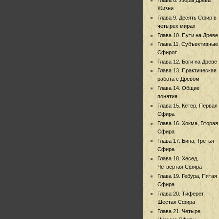
Жизни
Глава 9. Десять Сфир в
четырех мирах
Глава 10. Пути на Древе
Глава 11. Субъективные
Сфирот
Глава 12. Боги на Древе
Глава 13. Практическая
работа с Древом
Глава 14. Общие
понятия
Глава 15. Кетер, Первая
Сфира
Глава 16. Хокма, Вторая
Сфира
Глава 17. Бина, Третья
Сфира
Глава 18. Хесед,
Четвертая Сфира
Глава 19. Гебура, Пятая
Сфира
Глава 20. Тиферет,
Шестая Сфира
Глава 21. Четыре