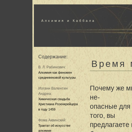
Алхимия и Каббала
Содержание:
Время 
В. Л. Рабинович:
Алхимия как феномен
средневековой культуры
Почему же м
Иоганн Валентин
Андреа:
не-
Химическая свадьба
Христиана Розенкрейцера
опасные для
в году 1459
того, вы
Фома Аквинский:
предлагаете 
Трактат об искусстве
алхимии