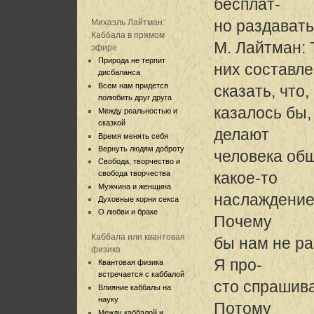
бесплат-
но раздавать
Михаэль Лайтман:
Каббала в прямом
М. Лайтман: 
эфире
Природа не терпит
них составле
дисбаланса
Всем нам придется
сказать, что,
полюбить друг друга
казалось бы,
Между реальностью и
сказкой
делают
Время менять себя
Вернуть людям доброту
человека об
Свобода, творчество и
свобода творчества
какое-то
Мужчина и женщина
наслаждение,
Духовные корни секса
О любви и браке
Почему
Каббала или квантовая
бы нам не ра
физика
Я про-
Квантовая физика
встречается с каббалой
сто спрашив
Влияние каббалы на
науку
Потому
Между каббалой и