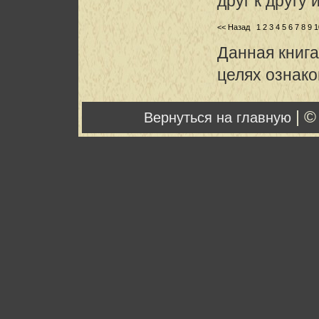
друг к другу 
<< Назад
1
2
3
4
5
6
7
8
9
1
Данная книга
целях ознак
| ©
Вернуться на главную