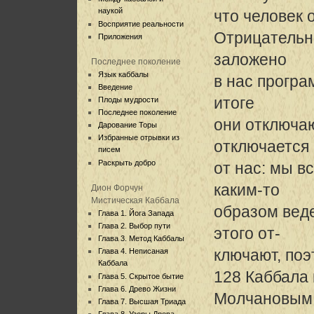
наукой
что человек 
Восприятие реальности
Отрицательн
Приложения
заложено
Последнее поколение
Язык каббалы
в нас програ
Введение
итоге
Плоды мудрости
Последнее поколение
они отключаю
Дарование Торы
Избранные отрывки из
отключается
писем
Раскрыть добро
от нас: мы в
каким-то
Дион Форчун
Мистическая Каббала
образом веде
Глава 1. Йога Запада
Глава 2. Выбор пути
этого от-
Глава 3. Метод Каббалы
ключают, поэ
Глава 4. Неписаная
Каббала
128 Каббала 
Глава 5. Скрытое бытие
Глава 6. Древо Жизни
Молчановым
Глава 7. Высшая Триада
Глава 8. Узоры Древа