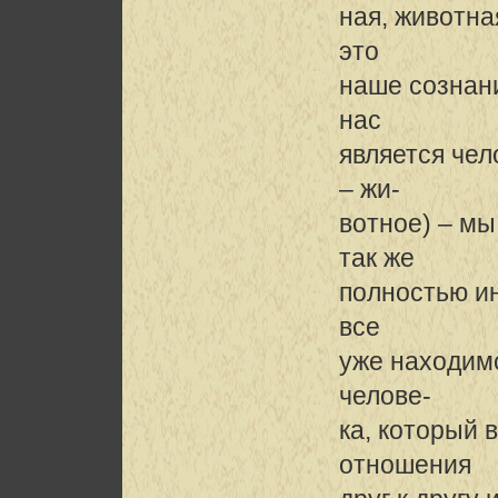
ная, животна
это
наше сознани
нас
является чел
– жи-
вотное) – мы
так же
полностью и
все
уже находимс
челове-
ка, который 
отношения