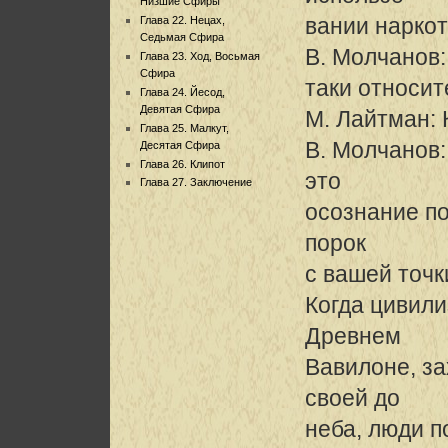
Низшие Сфиры
вании наркот
Глава 22. Нецах,
Седьмая Сфира
В. Молчанов:
Глава 23. Ход, Восьмая
Сфира
таки относите
Глава 24. Йесод,
Девятая Сфира
М. Лайтман: 
Глава 25. Малкут,
В. Молчанов:
Десятая Сфира
Глава 26. Клипот
это
Глава 27. Заключение
осознание по
порок
с вашей точк
Когда цивили
Древнем
Вавилоне, за
своей до
неба, люди п