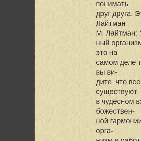
понимать
друг друга. 
Лайтман
М. Лайтман: 
ный организм
это на
самом деле т
вы ви-
дите, что вс
существуют
в чудесном в
божествен-
ной гармонии
орга-
низм и работ