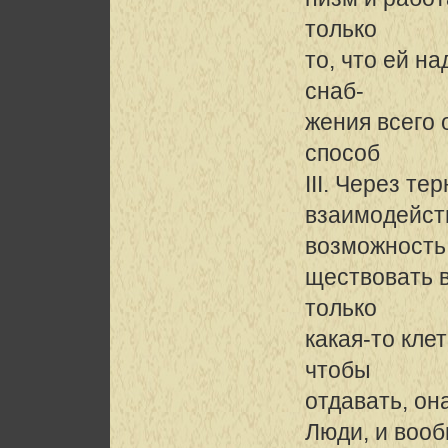
только
то, что ей н
снаб-
жения всего 
способ
III. Через те
взаимодейст
возможность
ществовать в
только
какая-то кле
чтобы
отдавать, он
Люди, и вооб