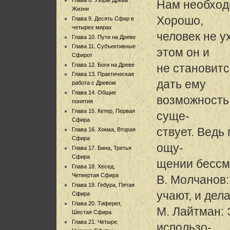
Нам необход
Жизни
Хорошо,
Глава 9. Десять Сфир в
четырех мирах
человек не у
Глава 10. Пути на Древе
Глава 11. Субъективные
этом он и
Сфирот
Глава 12. Боги на Древе
не становитс
Глава 13. Практическая
дать ему
работа с Древом
Глава 14. Общие
возможность 
понятия
Глава 15. Кетер, Первая
суще-
Сфира
ствует. Ведь
Глава 16. Хокма, Вторая
Сфира
ощу-
Глава 17. Бина, Третья
Сфира
щении бессм
Глава 18. Хесед,
Четвертая Сфира
В. Молчанов:
Глава 19. Гебура, Пятая
учают, и дел
Сфира
Глава 20. Тиферет,
М. Лайтман: 
Шестая Сфира
Глава 21. Четыре
использо-