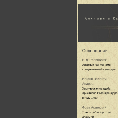
Алхимия и К
Содержание:
В. Л. Рабинович:
Алхимия как феномен
средневековой культуры
Иоганн Валентин
Андреа:
Химическая свадьба
Христиана Розенкрейцера
в году 1459
Фома Аквинский:
Трактат об искусстве
алхимии