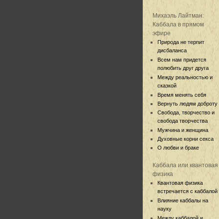
Михаэль Лайтман:
Каббала в прямом
эфире
Природа не терпит
дисбаланса
Всем нам придется
полюбить друг друга
Между реальностью и
сказкой
Время менять себя
Вернуть людям доброту
Свобода, творчество и
свобода творчества
Мужчина и женщина
Духовные корни секса
О любви и браке
Каббала или квантовая
физика
Квантовая физика
встречается с каббалой
Влияние каббалы на
науку
Между каббалой и