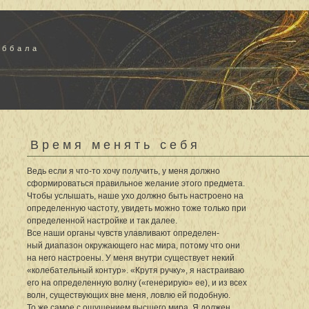
аббала
Время менять себя
Ведь если я что-то хочу получить, у меня должно
сформироваться правильное желание этого предмета.
Чтобы услышать, наше ухо должно быть настроено на
определенную частоту, увидеть можно тоже только при
определенной настройке и так далее.
Все наши органы чувств улавливают определен-
ный диапазон окружающего нас мира, потому что они
на него настроены. У меня внутри существует некий
«колебательный контур». «Крутя ручку», я настраиваю
его на определенную волну («генерирую» ее), и из всех
волн, существующих вне меня, ловлю ей подобную.
То же самое с ощущением высшего мира. Я должен