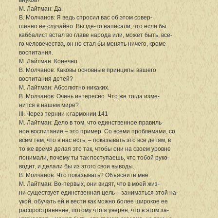
М. Лайтман: Да.
В. Молчанов: Я ведь спросил вас об этом совер-
шенно не случайно. Вы где-то написали, что если бы
каббалист встал во главе народа или, может быть, все-
го человечества, он не стал бы менять ничего, кроме
воспитания.
М. Лайтман: Конечно.
В. Молчанов: Каковы основные принципы вашего
воспитания детей?
М. Лайтман: Абсолютно никаких.
В. Молчанов: Очень интересно. Что же тогда изме-
нится в нашем мире?
III. Через тернии к гармонии 141
М. Лайтман: Дело в том, что единственное правиль-
ное воспитание – это пример. Со всеми проблемами, со
всем тем, что в нас есть, – показывать это все детям, в
то же время делая это так, чтобы они на своем уровне
понимали, почему ты так поступаешь, что тобой руко-
водит, и делали бы из этого свои выводы.
В. Молчанов: Что показывать? Объясните мне.
М. Лайтман: Во-первых, они видят, что в моей жиз-
ни существует единственная цель – заниматься этой на-
укой, обучать ей и вести как можно более широкое ее
распространение, потому что я уверен, что в этом за-