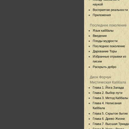
наукой
Восприятие реальности
Приложения
Последнее поколение
Язык каббалы
Введение
Плоды мудрости
Последнее поколение
Дарование Торы
Избранные отрывки из
писем
Раскрыть добро
Дион Форчун
Мистическая Каббала
Глава 1. Йога Запада
Глава 2. Выбор пути
Глава 3. Метод Каббалы
Глава 4. Неписаная
Каббала
Глава 5. Скрытое бытие
Глава 6. Древо Жизни
Глава 7. Высшая Триада
Глава 8. Узоры Древа