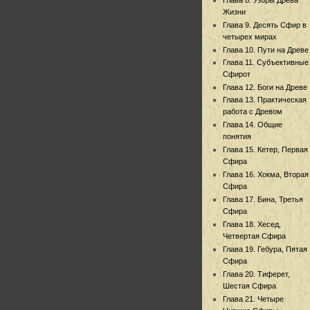
Жизни
Глава 9. Десять Сфир в
четырех мирах
Глава 10. Пути на Древе
Глава 11. Субъективные
Сфирот
Глава 12. Боги на Древе
Глава 13. Практическая
работа с Древом
Глава 14. Общие
понятия
Глава 15. Кетер, Первая
Сфира
Глава 16. Хокма, Вторая
Сфира
Глава 17. Бина, Третья
Сфира
Глава 18. Хесед,
Четвертая Сфира
Глава 19. Гебура, Пятая
Сфира
Глава 20. Тиферет,
Шестая Сфира
Глава 21. Четыре