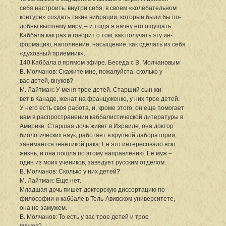
себя настроить: внутри себя, в своем «колебательном
контуре» создать такие вибрации, которые были бы по-
добны высшему миру, – и тогда я начну его ощущать.
Каббала как раз и говорит о том, как получать эту ин-
формацию, наполнение, насыщение, как сделать из себя
«духовный приемник».
140 Каббала в прямом эфире. Беседа с В. Молчановым
В. Молчанов: Скажите мне, пожалуйста, сколько у
вас детей, внуков?
М. Лайтман: У меня трое детей. Старший сын жи-
вет в Канаде, женат на француженке, у них трое детей.
У него есть своя работа, и, кроме этого, он еще помогает
нам в распространении каббалистической литературы в
Америке. Старшая дочь живет в Израиле, она доктор
биологических наук, работает в крупной лаборатории,
занимается генетикой рака. Ее это интересовало всю
жизнь, и она пошла по этому направлению. Ее муж –
один из моих учеников, заведует русским отделом.
В. Молчанов: Сколько у них детей?
М. Лайтман: Еще нет.
Младшая дочь пишет докторскую диссертацию по
философии и каббале в Тель-Авивском университете,
она не замужем.
В. Молчанов: То есть у вас трое детей и трое
внуков?