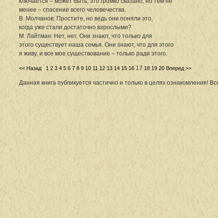
ключается – может быть, это громко сказано, но тем не
менее – спасение всего человечества.
В. Молчанов: Простите, но ведь они поняли это,
когда уже стали достаточно взрослыми?
М. Лайтман: Нет, нет. Они знают, что только для
этого существует наша семья. Они знают, что для этого
я живу, и все мое существование – только ради этого.
17
<< Назад
1
2
3
4
5
6
7
8
9
10
11
12
13
14
15
16
18
19
20
Вперед >>
Данная книга публикуется частично и только в целях ознакомления! В