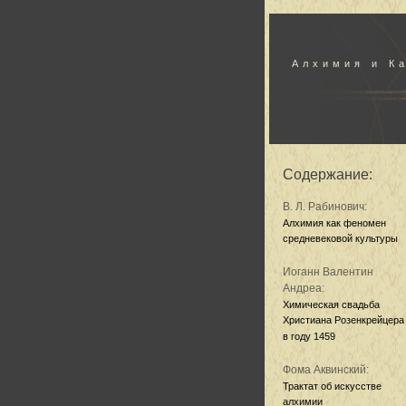
Алхимия и К
Содержание:
В. Л. Рабинович:
Алхимия как феномен
средневековой культуры
Иоганн Валентин
Андреа:
Химическая свадьба
Христиана Розенкрейцера
в году 1459
Фома Аквинский:
Трактат об искусстве
алхимии