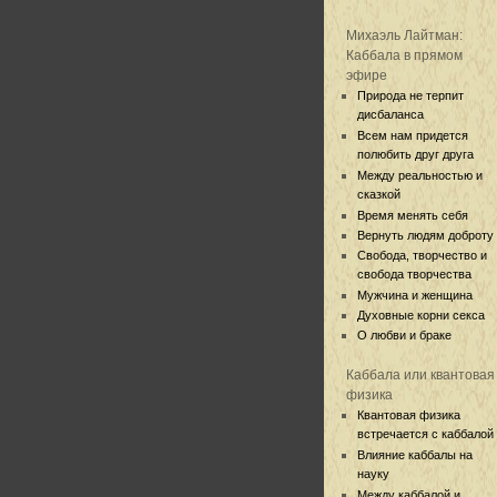
Михаэль Лайтман:
Каббала в прямом
эфире
Природа не терпит
дисбаланса
Всем нам придется
полюбить друг друга
Между реальностью и
сказкой
Время менять себя
Вернуть людям доброту
Свобода, творчество и
свобода творчества
Мужчина и женщина
Духовные корни секса
О любви и браке
Каббала или квантовая
физика
Квантовая физика
встречается с каббалой
Влияние каббалы на
науку
Между каббалой и