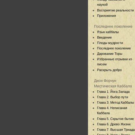
наукой
Восприятие реальности
Приложения
Последнее поколение
Язык каббалы
Введение
Плоды мудрости
Последнее поколение
Дарование Торы
Избранные отрывки из
писем
Раскрыть добро
Дион Форчун
Мистическая Каббала
Глава 1. Йога Запада
Глава 2. Выбор пути
Глава 3. Метод Каббалы
Глава 4. Неписаная
Каббала
Глава 5. Скрытое бытие
Глава 6. Древо Жизни
Глава 7. Высшая Триада
Глава 8. Узоры Древа