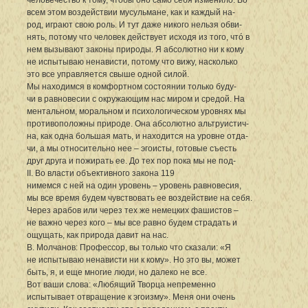
всем этом воздействии мусульмане, как и каждый на-
род, играют свою роль. И тут даже никого нельзя обви-
нять, потому что человек действует исходя из того, чтó в
нем вызывают законы природы. Я абсолютно ни к кому
не испытываю ненависти, потому что вижу, насколько
это все управляется свыше одной силой.
Мы находимся в комфортном состоянии только буду-
чи в равновесии с окружающим нас миром и средой. На
ментальном, моральном и психологическом уровнях мы
противоположны природе. Она абсолютно альтруистич-
на, как одна большая мать, и находится на уровне отда-
чи, а мы относительно нее – эгоисты, готовые съесть
друг друга и пожирать ее. До тех пор пока мы не под-
II. Во власти объективного закона 119
нимемся с ней на один уровень – уровень равновесия,
мы все время будем чувствовать ее воздействие на себя.
Через арабов или через тех же немецких фашистов –
не важно через кого – мы все равно будем страдать и
ощущать, как природа давит на нас.
В. Молчанов: Профессор, вы только что сказали: «Я
не испытываю ненависти ни к кому». Но это вы, может
быть, я, и еще многие люди, но далеко не все.
Вот ваши слова: «Любящий Творца непременно
испытывает отвращение к эгоизму». Меня они очень