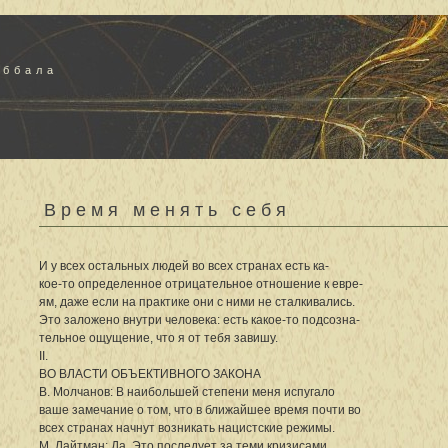
аббала
Время менять себя
И у всех остальных людей во всех странах есть ка-
кое-то определенное отрицательное отношение к евре-
ям, даже если на практике они с ними не сталкивались.
Это заложено внутри человека: есть какое-то подсозна-
тельное ощущение, что я от тебя завишу.
II.
ВО ВЛАСТИ ОБЪЕКТИВНОГО ЗАКОНА
В. Молчанов: В наибольшей степени меня испугало
ваше замечание о том, что в ближайшее время почти во
всех странах начнут возникать нацистские режимы.
М. Лайтман: Да. Это последует за теми кризисами,