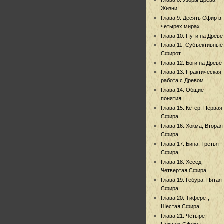
Жизни
Глава 9. Десять Сфир в
четырех мирах
Глава 10. Пути на Древе
Глава 11. Субъективные
Сфирот
Глава 12. Боги на Древе
Глава 13. Практическая
работа с Древом
Глава 14. Общие
понятия
Глава 15. Кетер, Первая
Сфира
Глава 16. Хокма, Вторая
Сфира
Глава 17. Бина, Третья
Сфира
Глава 18. Хесед,
Четвертая Сфира
Глава 19. Гебура, Пятая
Сфира
Глава 20. Тиферет,
Шестая Сфира
Глава 21. Четыре