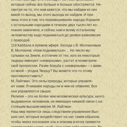
которые сейчас все больше и больше обостряются. Не-
смотря на то, что нам кажется, что мы найдем из них
какой-то выход, мы этого выхода не найдем. И при-
чина этого в том, что перемешивание народа Израиля
с остальными народами в течение двух тысяч лет из-
гнания закончено, и сейчас нам и всему остальному
человечеству надо подниматься до уровня равновесия
с природой.
118 Каббала в прямом эфире. Беседа с В. Молчановым
В. Молчанов: «Нам подниматься»… Но число му-
сульман на Земле, в отличие от тех, кого их некоторые
лидеры именуют «неверными», растет в геометриче-
ской прогрессии. Разве борьба с «неверными» – с вами,
со мной – угодна Творцу? Вы можете что-то этому
противопоставить?
М. Лайтман: Это силы природы, которые управля-
ют нами. Я никакие народы ни в чем не обвиняю. Все
они управляются свыше.
Религия – это не более чем человеческая культура, нечто
выдуманное человеком, не имеющее никакой связи с на-
стоящим высшим миром. М. Лайтман
Наш мир является лишь следствием управления Выс-
ших сил, которые воздействуют на нас таким образом,
чтобы через осознание зла и эгоизма в итоге привести
человечество к тому, чтобы оно само себя изменило. Во