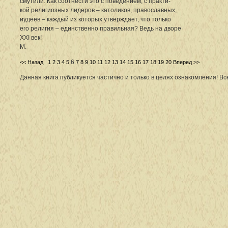
смутили. Как соотнести это с поведением, с практи-
кой религиозных лидеров – католиков, православных,
иудеев – каждый из которых утверждает, что только
его религия – единственно правильная? Ведь на дворе
XXI век!
М.
6
<< Назад
1
2
3
4
5
7
8
9
10
11
12
13
14
15
16
17
18
19
20
Вперед >>
Данная книга публикуется частично и только в целях ознакомления! В