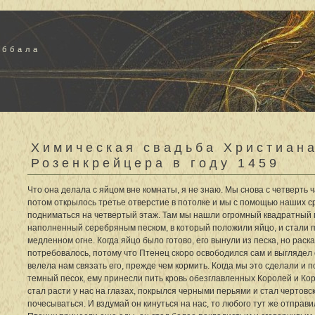
аббала
Химическая свадьба Христиан
Розенкрейцера в году 1459
Что она делала с яйцом вне комнаты, я не знаю. Мы снова с четверть 
потом открылось третье отверстие в потолке и мы с помощью наших с
подниматься на четвертый этаж. Там мы нашли огромный квадратный 
наполненный серебряным песком, в который положили яйцо, и стали 
медленном огне. Когда яйцо было готово, его вынули из песка, но раск
потребовалось, потому что Птенец скоро освободился сам и выглядел
велела нам связать его, прежде чем кормить. Когда мы это сделали и 
темный песок, ему принесли пить кровь обезглавленных Королей и Ко
стал расти у нас на глазах, покрылся черными перьями и стал чертовск
почесываться. И вздумай он кинуться на нас, то любого тут же отправил