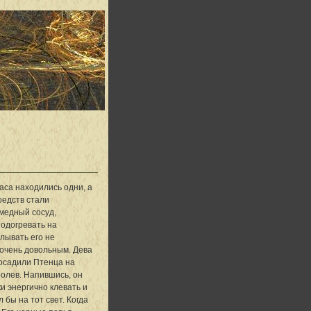
а
часа находились одни, а
редств стали
медный сосуд,
подогревать на
алывать его не
 очень довольным. Дева
посадили Птенца на
ролев. Напившись, он
и энергично клевать и
 бы на тот свет. Когда