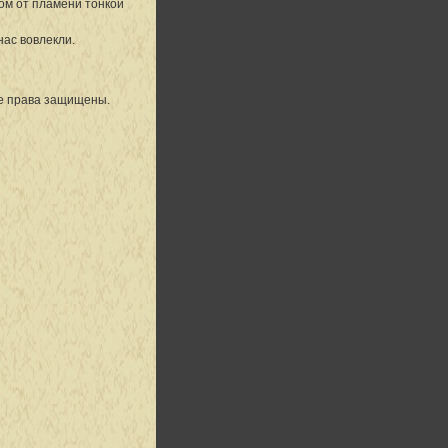
ном от пламени тонкой
нас вовлекли.
се права защищены.