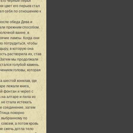
 Его черные перья
и цвет его перьев стал
вел себя по отношению к
после обеда Дева и
пали прежним способом.
олочной ванне, в
рячие лампы. Когда они
ло потрудиться, чтобы
дыру, в которую она
ость растворила их, став
. Затем мы продолжали
остался голубой камень.
ючением головы, которая
а шестой конклав, где
ре лежали книга,
ый фонтан и череп с
а на алтаре и пила из
 не стала истекать
ое соединение, затем
 Птица покорно
с, выбранному по
 совсем, а потом кровь
е сжечь дотла тело