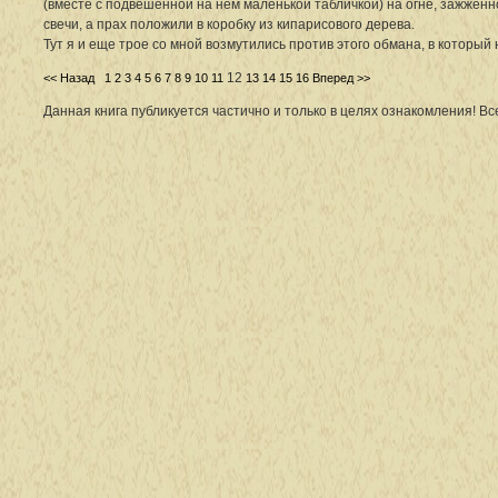
(вместе с подвешенной на нем маленькой табличкой) на огне, зажжен
свечи, а прах положили в коробку из кипарисового дерева.
Тут я и еще трое со мной возмутились против этого обмана, в который 
12
<< Назад
1
2
3
4
5
6
7
8
9
10
11
13
14
15
16
Вперед >>
Данная книга публикуется частично и только в целях ознакомления! В