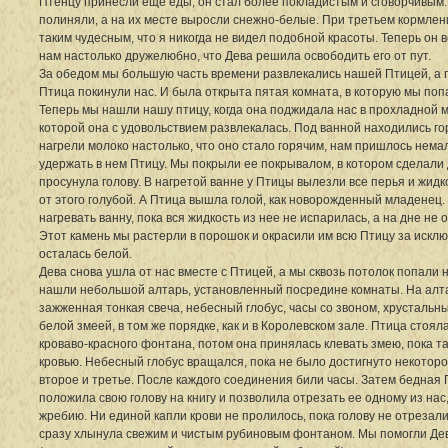
Птенцу принесли еще еды, он стал более покладистым и сговорчивым.
полиняли, а на их месте выросли снежно-белые. При третьем кормлени
таким чудесным, что я никогда не видел подобной красоты. Теперь он 
нам настолько дружелюбно, что Дева решила освободить его от пут.
За обедом мы большую часть времени развлекались нашей Птицей, а 
Птица покинули нас. И была открыта пятая комната, в которую мы по
Теперь мы нашли нашу птицу, когда она поджидала нас в прохладной м
которой она с удовольствием развлекалась. Под ванной находились го
нагрели молоко настолько, что оно стало горячим, нам пришлось нема
удержать в нем Птицу. Мы покрыли ее покрывалом, в котором сделали 
просунула голову. В нагретой ванне у Птицы вылезли все перья и жидк
от этого голубой. А Птица вышла голой, как новорожденный младенец
нагревать ванну, пока вся жидкость из нее не испарилась, а на дне не 
Этот камень мы растерли в порошок и окрасили им всю Птицу за искл
осталась белой.
Дева снова ушла от нас вместе с Птицей, а мы сквозь потолок попали н
нашли небольшой алтарь, установленный посредине комнаты. На алта
зажженная тонкая свеча, небесный глобус, часы со звоном, хрустальн
белой змеей, в том же порядке, как и в Королевском зале. Птица стоял
кроваво-красного фонтана, потом она принялась клевать змею, пока та
кровью. Небесный глобус вращался, пока не было достигнуто некотор
второе и третье. После каждого соединения били часы. Затем бедная
положила свою голову на книгу и позволила отрезать ее одному из на
жребию. Ни единой капли крови не пролилось, пока голову не отрезали
сразу хлынула свежим и чистым рубиновым фонтаном. Мы помогли Дев