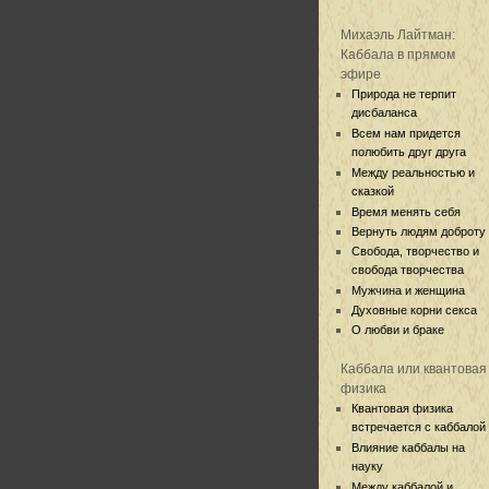
Михаэль Лайтман:
Каббала в прямом
эфире
Природа не терпит
дисбаланса
Всем нам придется
полюбить друг друга
Между реальностью и
сказкой
Время менять себя
Вернуть людям доброту
Свобода, творчество и
свобода творчества
Мужчина и женщина
Духовные корни секса
О любви и браке
Каббала или квантовая
физика
Квантовая физика
встречается с каббалой
Влияние каббалы на
науку
Между каббалой и