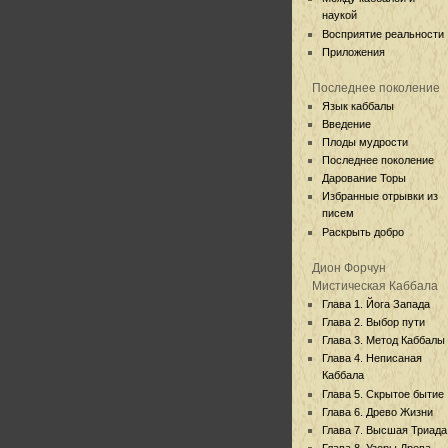
наукой
Восприятие реальности
Приложения
Последнее поколение
Язык каббалы
Введение
Плоды мудрости
Последнее поколение
Дарование Торы
Избранные отрывки из
писем
Раскрыть добро
Дион Форчун
Мистическая Каббала
Глава 1. Йога Запада
Глава 2. Выбор пути
Глава 3. Метод Каббалы
Глава 4. Неписаная
Каббала
Глава 5. Скрытое бытие
Глава 6. Древо Жизни
Глава 7. Высшая Триада
Глава 8. Узоры Древа