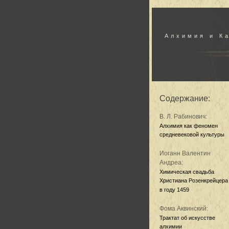
Алхимия и К
Содержание:
В. Л. Рабинович:
Алхимия как феномен
средневековой культуры
Иоганн Валентин
Андреа:
Химическая свадьба
Христиана Розенкрейцера
в году 1459
Фома Аквинский:
Трактат об искусстве
алхимии