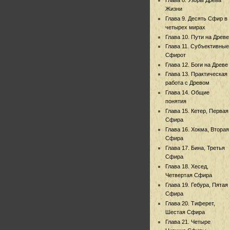
Жизни
Глава 9. Десять Сфир в
четырех мирах
Глава 10. Пути на Древе
Глава 11. Субъективные
Сфирот
Глава 12. Боги на Древе
Глава 13. Практическая
работа с Древом
Глава 14. Общие
понятия
Глава 15. Кетер, Первая
Сфира
Глава 16. Хокма, Вторая
Сфира
Глава 17. Бина, Третья
Сфира
Глава 18. Хесед,
Четвертая Сфира
Глава 19. Гебура, Пятая
Сфира
Глава 20. Тиферет,
Шестая Сфира
Глава 21. Четыре