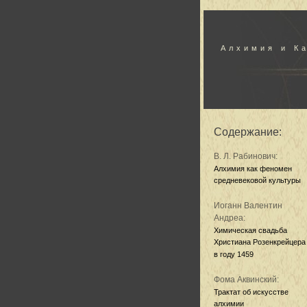
Алхимия и К
Содержание:
В. Л. Рабинович:
Алхимия как феномен
средневековой культуры
Иоганн Валентин
Андреа:
Химическая свадьба
Христиана Розенкрейцера
в году 1459
Фома Аквинский:
Трактат об искусстве
алхимии