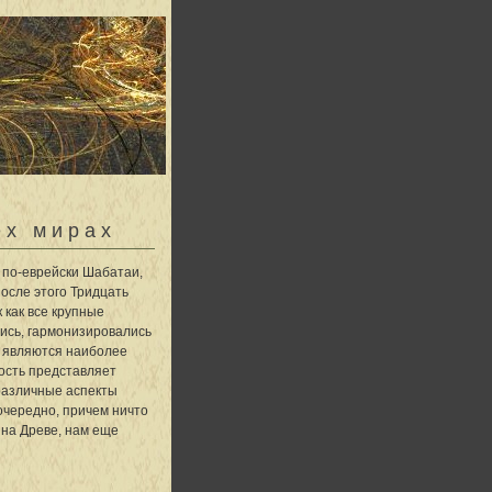
ех мирах
 по-еврейски Шабатаи,
После этого Тридцать
к как все крупные
ись, гармонизировались
е являются наиболее
ость представляет
 различные аспекты
очередно, причем ничто
 на Древе, нам еще