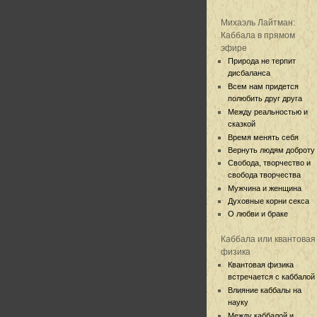
Михаэль Лайтман:
Каббала в прямом
эфире
Природа не терпит
дисбаланса
Всем нам придется
полюбить друг друга
Между реальностью и
сказкой
Время менять себя
Вернуть людям доброту
Свобода, творчество и
свобода творчества
Мужчина и женщина
Духовные корни секса
О любви и браке
Каббала или квантовая
физика
Квантовая физика
встречается с каббалой
Влияние каббалы на
науку
Между каббалой и