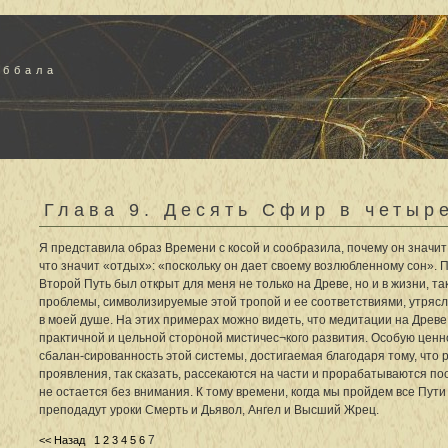
аббала
Глава 9. Десять Сфир в четыр
Я представила образ Времени с косой и сообразила, почему он значит
что значит «отдых»: «поскольку он дает своему возлюбленному сон». 
Второй Путь был открыт для меня не только на Древе, но и в жизни, та
проблемы, символизируемые этой тропой и ее соответствиями, утрясл
в моей душе. На этих примерах можно видеть, что медитации на Древ
практичной и цельной стороной мистичес¬кого развития. Особую ценн
сбалан-сированность этой системы, достигаемая благодаря тому, что
проявления, так сказать, рассекаются на части и прорабатываются по
не остается без внимания. К тому времени, когда мы пройдем все Пути
преподадут уроки Смерть и Дьявол, Ангел и Высший Жрец.
7
<< Назад
1
2
3
4
5
6