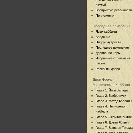
наукой
Восприятие реальности
Приложения
Последнее поколение
Язык каббалы
Введение
Плоды мудрости
Последнее поколение
Дарование Торы
Избранные отрывки из
писем
Раскрыть добро
Дион Форчун
Мистическая Каббала
Глава 1. Йога Запада
Глава 2. Выбор пути
Глава 3. Метод Каббалы
Глава 4. Неписаная
Каббала
Глава 5. Скрытое бытие
Глава 6. Древо Жизни
Глава 7. Высшая Триада
Глава 8. Узоры Древа