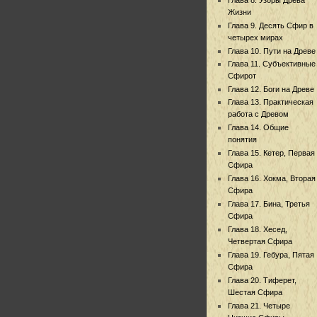
Жизни
Глава 9. Десять Сфир в
четырех мирах
Глава 10. Пути на Древе
Глава 11. Субъективные
Сфирот
Глава 12. Боги на Древе
Глава 13. Практическая
работа с Древом
Глава 14. Общие
понятия
Глава 15. Кетер, Первая
Сфира
Глава 16. Хокма, Вторая
Сфира
Глава 17. Бина, Третья
Сфира
Глава 18. Хесед,
Четвертая Сфира
Глава 19. Гебура, Пятая
Сфира
Глава 20. Тиферет,
Шестая Сфира
Глава 21. Четыре