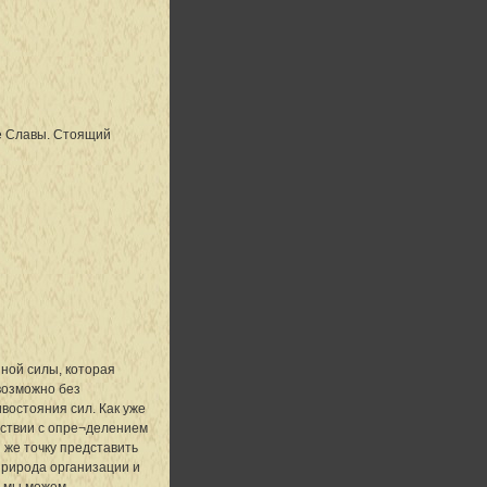
е Славы. Стоящий
ной силы, которая
возможно без
востояния сил. Как уже
тствии с опре¬делением
 же точку представить
природа организации и
о мы можем