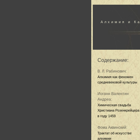
Алхимия и К
Содержание:
В. Л. Рабинович:
Алхимия как феномен
средневековой культуры
Иоганн Валентин
Андреа:
Химическая свадьба
Христиана Розенкрейцера
в году 1459
Фома Аквинский:
Трактат об искусстве
алхимии