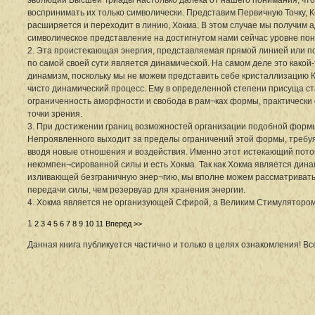
воспринимать их только символически. Представим Первичную Точку, К
расширяется и переходит в линию, Хокма. В этом случае мы получим 
символическое представление на достигнутом нами сейчас уровне по
2. Эта проистекающая энергия, представляемая прямой линией или п
по самой своей сути является динамической. На самом деле это какой
динамизм, поскольку мы не можем представить себе кристаллизацию К
чисто динамический процесс. Ему в определенной степени присуща с
ограниченность аморфности и свобода в рам¬ках формы, практически
точки зрения.
3. При достижении границ возможностей организации подобной форм
Непроявленного выходит за пределы ограничений этой формы, требуя
вводя новые отношения и воздействия. Именно этот истекающий пото
некомпен¬сированной силы и есть Хокма. Так как Хокма является дин
изливающей безграничную энер¬гию, мы вполне можем рассматривать 
передачи силы, чем резервуар для хранения энергии.
4. Хокма является не организующей Сфирой, а Великим Стимуляторо
1
2
3
4
5
6
7
8
9
10
11
Вперед >>
Данная книга публикуется частично и только в целях ознакомления! В