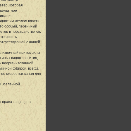
етер, которая
адекватное
нимания.
однятым жезлом власти,
-то особый, первичный
етер в пространстве как
татичность —
 отсутствующей с нашей
ы извечный приток силы
 иных видов развития,
к неорганизованной
амичной Сфирой, всегда
ее скорее как канал для
м Вселенной.
се права защищены.