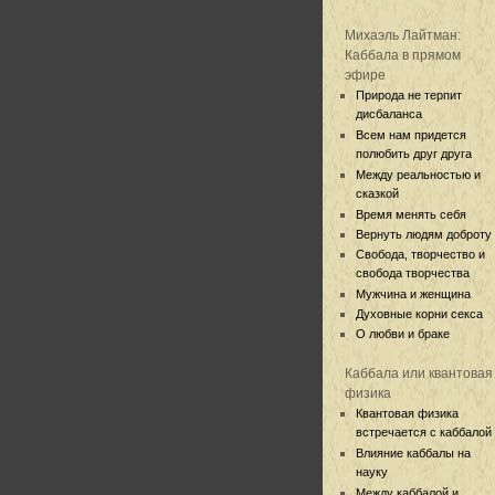
Михаэль Лайтман:
Каббала в прямом
эфире
Природа не терпит
дисбаланса
Всем нам придется
полюбить друг друга
Между реальностью и
сказкой
Время менять себя
Вернуть людям доброту
Свобода, творчество и
свобода творчества
Мужчина и женщина
Духовные корни секса
О любви и браке
Каббала или квантовая
физика
Квантовая физика
встречается с каббалой
Влияние каббалы на
науку
Между каббалой и