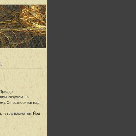
а
Триаде.
щим Разумом. Он
му. Он возносится над
 Тетраграмматон. Йод