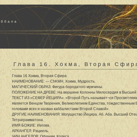
аббала
Глава 16. Хокма, Вторая Сфир
Глава 16 Хокма, Вторая Сфира
НАИМЕНОВАНИЕ: — ChKMH, Хокма, Мудрость.
МАГИЧЕСКИЙ ОБРАЗ: Фигура бородатого мужчины.
ПОЛОЖЕНИЕ НА ДРЕВЕ: На вершине Колонны Милосердия в Высшей 
ТЕКСТ ИЗ «СЕФЕР ЙЕЦИРА». «Второй Путь называет¬ся Просветляю
является Венцом Творения, Великолепием Единства, тождественным Е
головами всех и назван каббалистами Второй Славой».
ДРУГИЕ НАИМЕНОВАНИЯ: Могущество Йецира. Аб. Аба. Высший Отец.
Тетраграмматона.
ИМЯ БОЖИЕ: Иегова.
АРХАНГЕЛ: Рациель.
ЧИН АНГЕЛОВ: Офаним, Колеса.