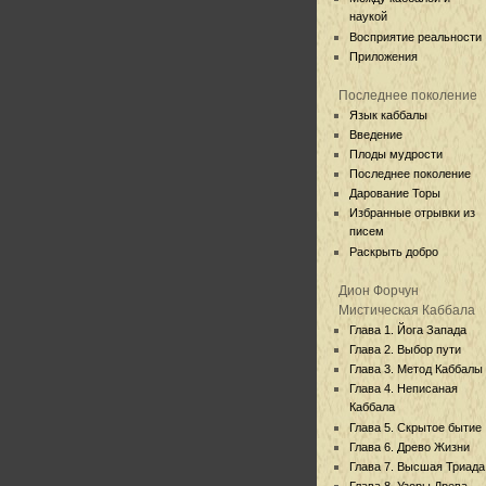
наукой
Восприятие реальности
Приложения
Последнее поколение
Язык каббалы
Введение
Плоды мудрости
Последнее поколение
Дарование Торы
Избранные отрывки из
писем
Раскрыть добро
Дион Форчун
Мистическая Каббала
Глава 1. Йога Запада
Глава 2. Выбор пути
Глава 3. Метод Каббалы
Глава 4. Неписаная
Каббала
Глава 5. Скрытое бытие
Глава 6. Древо Жизни
Глава 7. Высшая Триада
Глава 8. Узоры Древа