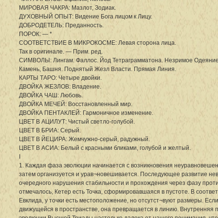
МИРОВАЯ ЧАКРА: Мазлот, Зодиак.
ДУХОВНЫЙ ОПЫТ: Видение Бога лицом к Лицу.
ДОБРОДЕТЕЛЬ: Преданность.
ПОРОК: — *
СООТВЕТСТВИЕ В МИКРОКОСМЕ: Левая сторона лица.
Так в оригинале. — Прим. ред.
СИМВОЛЫ: Лингам. Фаллос. Йод Тетраграмматона. Незримое Одеяни
Камень, Башня. Поднятый Жезл Власти. Прямая Линия.
КАРТЫ ТАРО: Четыре двойки.
ДВОЙКА ЖЕЗЛОВ: Владение.
ДВОЙКА ЧАШ: Любовь.
ДВОЙКА МЕЧЕЙ: Восстановленный мир.
ДВОЙКА ПЕНТАКЛЕЙ: Гармоничное изменение.
ЦВЕТ В АЦИЛУТ: Чистый светло-голубой.
ЦВЕТ В БРИА: Серый.
ЦВЕТ В ЙЕЦИРА: Жемчужно-серый, радужный.
ЦВЕТ В АСИА: Белый с красными бликами, голубой и желтый.
I
1. Каждая фаза эволюции начинается с возникновения неуравновешен
затем организуется и урав¬новешивается. Последующее развитие не
очередного нарушения стабильности и прохождения через фазу проти
отмечалось, Кетер есть Точка, сформировавшаяся в пустоте. В соотве
Евклида, у точки есть местоположение, но отсутст¬вуют размеры. Если
движущейся в пространстве, она превращается в линию. Внутренняя 
эволюции Высшей Триады настолько далека от нашего понимания, чт