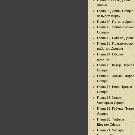
Жизни
Глава 9. Десять Сфир в
четырех мирах
Глава 10. Пути на Древе
Глава 11. Субъективные
Сфирот
Глава 12. Боги на Древе
Глава 13. Практическая
работа с Древом
Глава 14. Общие
понятия
Глава 15. Кетер, Первая
Сфира
Глава 16. Хокма, Вторая
Сфира
Глава 17. Бина, Третья
Сфира
Глава 18. Хесед,
Четвертая Сфира
Глава 19. Гебура, Пятая
Сфира
Глава 20. Тиферет,
Шестая Сфира
Глава 21. Четыре