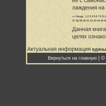
ее с самона
лаждения на
<< Назад
1
2
3
4
5
6
7
8
9
1
37
38
39
40
41
42
43
44
45
4
Данная книга
целях ознак
Актуальная информация
едины
| ©
Вернуться на главную