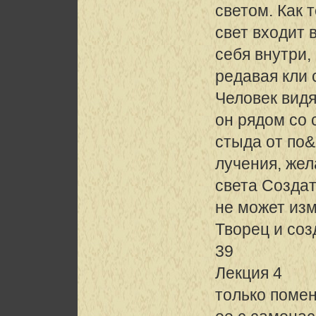
светом. Как 
свет входит 
себя внутри,
редавая кли 
Человек видя
он рядом со 
стыда от по&
лучения, жел
света Созда
не может изм
Творец и соз
39
Лекция 4
только поме