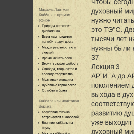
Чтобы сегод
духовный ми
Михаэль Лайтман:
Каббала в прямом
нужно читат
эфире
Природа не терпит
это ТЭ”С. Дв
дисбаланса
Всем нам придется
тысячи лет н
полюбить друг друга
нужны были 
Между реальностью и
сказкой
37
Время менять себя
Вернуть людям доброту
Лекция 3
Свобода, творчество и
свобода творчества
АР”И. А до 
Мужчина и женщина
поколением 
Духовные корни секса
О любви и браке
выхода в дух
Каббала или квантовая
соответству
физика
развитию душ
Квантовая физика
встречается с каббалой
уже выходит
Влияние каббалы на
науку
духовный мир
Между каббалой и