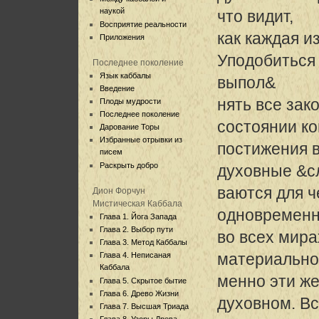
наукой
что видит,
Восприятие реальности
как каждая и
Приложения
Уподобиться
Последнее поколение
Язык каббалы
выпол&
Введение
нять все зак
Плоды мудрости
Последнее поколение
состоянии ко
Дарование Торы
Избранные отрывки из
постижения 
писем
Раскрыть добро
духовные &с
ваются для ч
Дион Форчун
Мистическая Каббала
одновременн
Глава 1. Йога Запада
Глава 2. Выбор пути
во всех мира
Глава 3. Метод Каббалы
материально
Глава 4. Неписаная
Каббала
менно эти же
Глава 5. Скрытое бытие
Глава 6. Древо Жизни
духовном. В
Глава 7. Высшая Триада
Глава 8. Узоры Древа