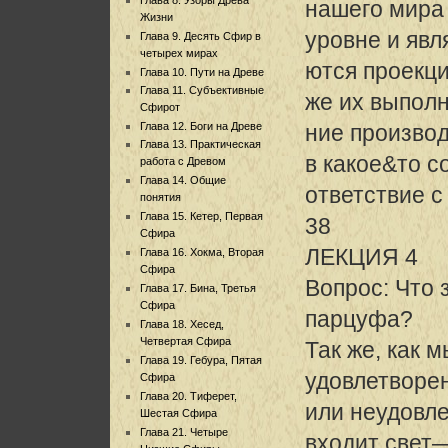
нашего мира
Жизни
уровне и явл
Глава 9. Десять Сфир в
четырех мирах
ются проекц
Глава 10. Пути на Древе
Глава 11. Субъективные
же их выпол
Сфирот
Глава 12. Боги на Древе
ние производ
Глава 13. Практическая
в какое&то с
работа с Древом
Глава 14. Общие
ответствие 
понятия
Глава 15. Кетер, Первая
38
Сфира
ЛЕКЦИЯ 4
Глава 16. Хокма, Вторая
Сфира
Вопрос: Что 
Глава 17. Бина, Третья
Сфира
парцуфа?
Глава 18. Хесед,
Четвертая Сфира
Так же, как
Глава 19. Гебура, Пятая
удовлетворе
Сфира
Глава 20. Тиферет,
или неудовле
Шестая Сфира
Глава 21. Четыре
входит свет