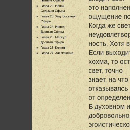
Низшие Сфиры
это наполне
Глава 22. Нецах,
Седьмая Сфира
ощущение по
Глава 23. Ход, Восьмая
Сфира
Когда же све
Глава 24. Йесод,
Девятая Сфира
неудовлетво
Глава 25. Малкут,
ность. Хотя 
Десятая Сфира
Глава 26. Клипот
Если выходи
Глава 27. Заключение
хохма, то ос
свет, точно
знает, на чт
отказываясь
от определе
В духовном и
добровольно
эгоистическо