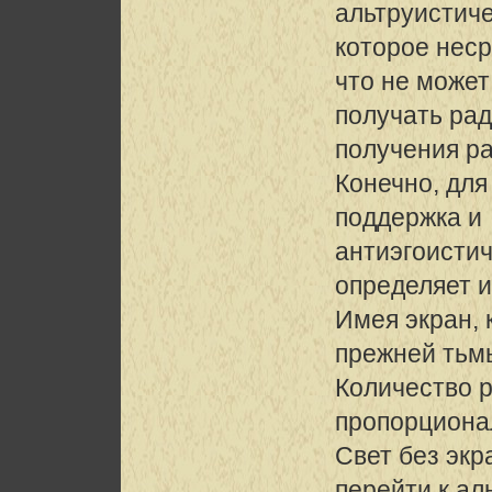
альтруистич
которое неср
что не может
получать рад
получения ра
Конечно, для
поддержка и
антиэгоистиче
определяет и
Имея экран, 
прежней тьм
Количество 
пропорциона
Свет без экр
перейти к ал