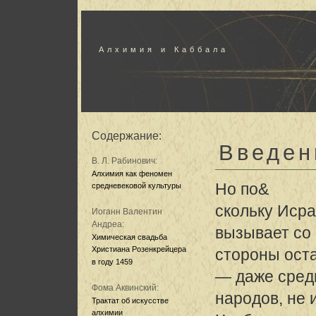
Алхимия и Каббала
Содержание:
Введен
В. Л. Рабинович:
Алхимия как феномен
Но по&
средневековой культуры
скольку Исра
Иоганн Валентин
Андреа:
вызывает со
Химическая свадьба
Христиана Розенкрейцера
стороны ост
в году 1459
— даже сред
Фома Аквинский:
народов, не 
Трактат об искусстве
алхимии